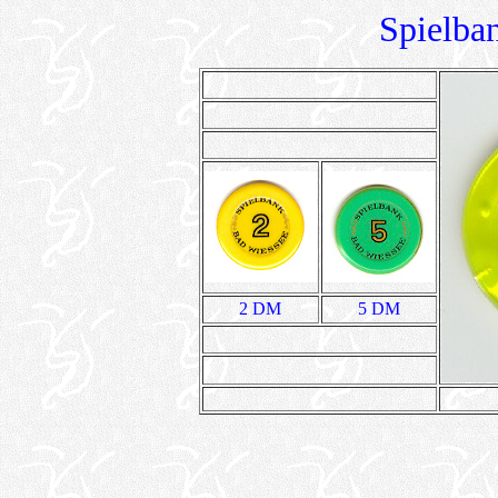
Spielba
2 DM
5 DM