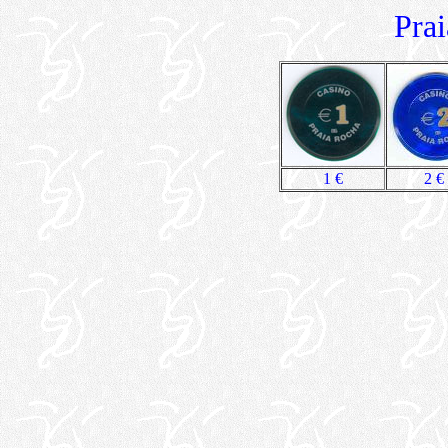
Pra
1 €
2 €