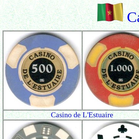
C
Casino de L'Estuaire